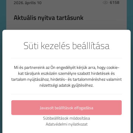
6158
2026. április 10
Aktuális nyitva tartásunk
Süti kezelés beállítása
Mi és partnereink az Ön engedélyét kérjük arra, hogy cookie-
TÉMÁK
kat tároljunk eszközén személyre szabott hirdetések és
tartalom nyújtásához, hirdetés- és tartalomméréshez valamint
nézettségi adatok gyűjtéséhez.
Koszorúslány ruhák
Jelmezkölcsönzés
Javasolt beállítások elfogadása
Sütibeállítások módosítása
Adatvédelmi nyilatkozat
Debrecen