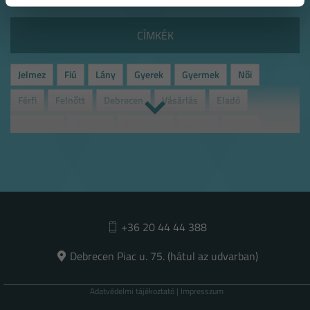
CÍMKÉK
Jelmez
Fiú
Lány
Gyerek
Gyermek
Női
Férfi
Felnőtt
Debrecen
Vásárlás
Eladó
Koszorús
Alkalmi
Kiegészítő
bérlés
Szexi
Maskara
+36 20 44 44 388
Debrecen Piac u. 75. (hátul az udvarban)
Adatvédelmi tájékoztató
|
Impresszum