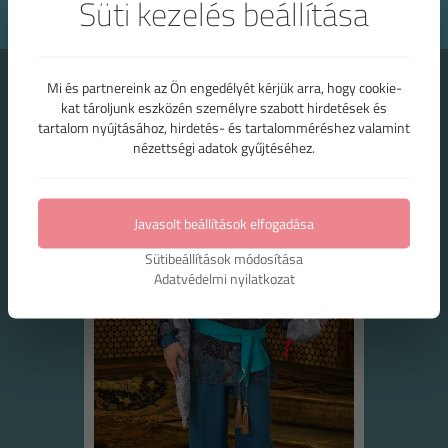
Süti kezelés beállítása
Kapcsolódó termékek
Mi és partnereink az Ön engedélyét kérjük arra, hogy cookie-
kat tároljunk eszközén személyre szabott hirdetések és
tartalom nyújtásához, hirdetés- és tartalomméréshez valamint
nézettségi adatok gyűjtéséhez.
Javasolt beállítások elfogadása
Sütibeállítások módosítása
Adatvédelmi nyilatkozat