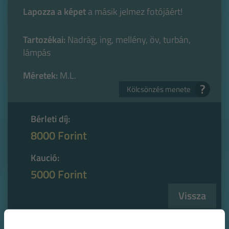
Lapozza a képet
a másik jelmez fotójáért!
Tartozékai:
Nadrág, ing, mellény, öv, turbán,
lámpás
Méretek:
M.L.
?
Kölcsönzés menete
Bérleti díj:
8000 Forint
Kaució:
5000 Forint
Vissza