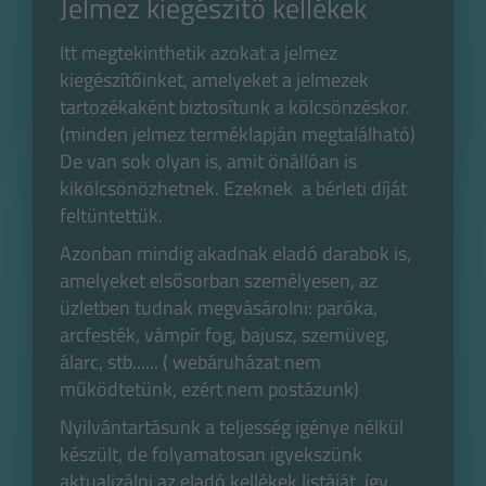
Jelmez kiegészítő kellékek
Itt megtekinthetik azokat a jelmez
kiegészítőinket, amelyeket a jelmezek
tartozékaként biztosítunk a kölcsönzéskor.
(minden jelmez terméklapján megtalálható)
De van sok olyan is, amit önállóan is
kikölcsönözhetnek. Ezeknek a bérleti díját
feltüntettük.
Azonban mindig akadnak eladó darabok is,
amelyeket elsősorban személyesen, az
üzletben tudnak megvásárolni: paróka,
arcfesték, vámpír fog, bajusz, szemüveg,
álarc, stb...... ( webáruházat nem
működtetünk, ezért nem postázunk)
Nyilvántartásunk a teljesség igénye nélkül
készült, de folyamatosan igyekszünk
aktualizálni az eladó kellékek listáját, így