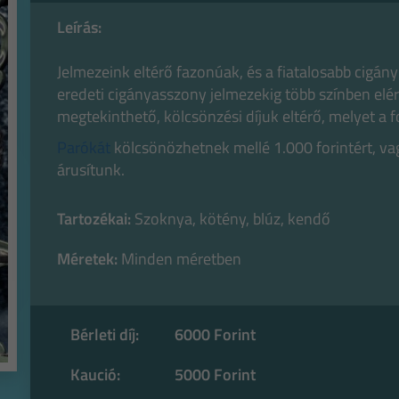
Leírás:
Jelmezeink eltérő fazonúak, és a fiatalosabb cigány
eredeti cigányasszony jelmezekig több színben elé
megtekinthető, kölcsönzési díjuk eltérő, melyet a f
Parókát
kölcsönözhetnek mellé 1.000 forintért, v
árusítunk.
Tartozékai:
Szoknya, kötény, blúz, kendő
Méretek:
Minden méretben
Bérleti díj:
6000 Forint
Kaució:
5000 Forint