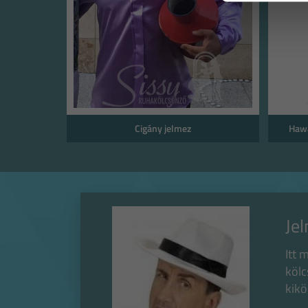
Cigány jelmez
Hawa
Jel
Itt 
kölc
kikö