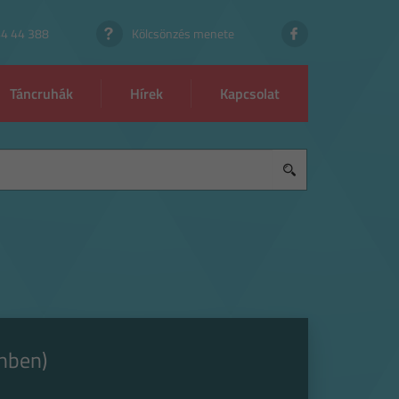
44 44 388
Kölcsönzés menete
Táncruhák
Hírek
Kapcsolat
ínben)