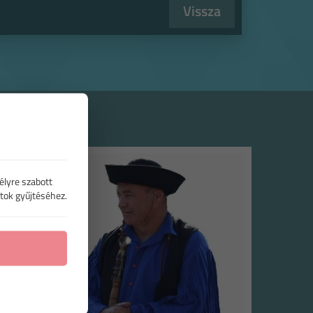
Vissza
élyre szabott
tok gyűjtéséhez.