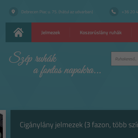
Debrecen Piac u. 75. (hátul az udvarban)
+36 20 
Jelmezek
Koszorúslány ruhák
Cigánylány jelmezek (3 fazon, több sz