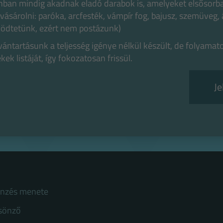
ban mindig akadnak eladó darabok is, amelyeket elsősorb
ásárolni: paróka, arcfesték, vámpír fog, bajusz, szemüveg, á
dtetünk, ezért nem postázunk)
vántartásunk a teljesség igénye nélkül készült, de folyamat
ékek listáját, így fokozatosan frissül.
Je
önzés menete
csönző