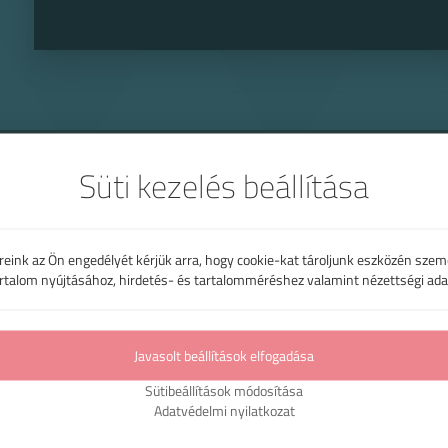
Kapcsolódó termékek
Süti kezelés beállítása
reink az Ön engedélyét kérjük arra, hogy cookie-kat tároljunk eszközén szem
artalom nyújtásához, hirdetés- és tartalomméréshez valamint nézettségi ada
Javasolt beállítások elfogadása
Sütibeállítások módosítása
Adatvédelmi nyilatkozat