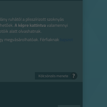
lány ruhától a plisszírizott szoknyás
rhetőek.
A képre kattintva
valamennyi
otóik alatt olvashatnak.
agy megvásárolhatóak. Férfiaknak
bajszot
?
Kölcsönzés menete