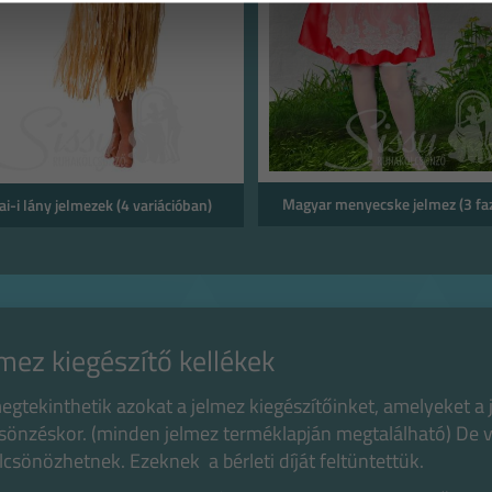
Magyar menyecske jelmez (3 fa
i-i lány jelmezek (4 variációban)
mez kiegészítő kellékek
megtekinthetik azokat a jelmez kiegészítőinket, amelyeket a
sönzéskor. (minden jelmez terméklapján megtalálható) De va
lcsönözhetnek. Ezeknek a bérleti díját feltüntettük.