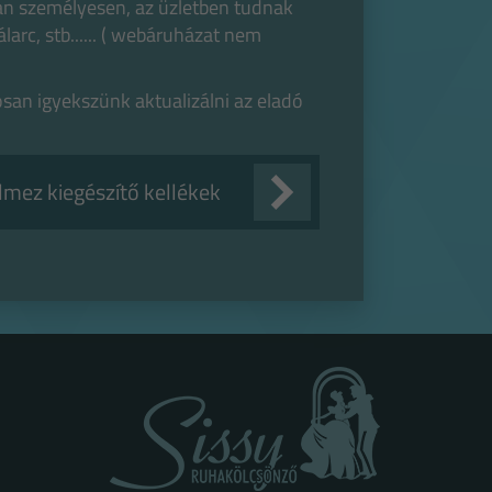
an személyesen, az üzletben tudnak
larc, stb...... ( webáruházat nem
osan igyekszünk aktualizálni az eladó
lmez kiegészítő kellékek