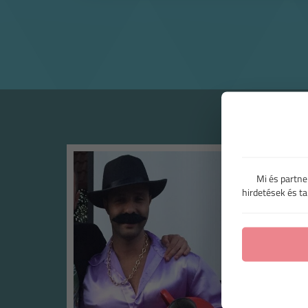
Mi és partne
hirdetések és t