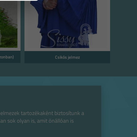
zonban)
Csikós jelmez
 jelmezek tartozékaként biztosítunk a
n sok olyan is, amit önállóan is