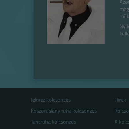
Azon
megv
műkö
Nyil
kell
Jelmez kölcsönzés
Hírek
Koszorúslány ruha kölcsönzés
Kölcs
Táncruha kölcsönzés
A köl