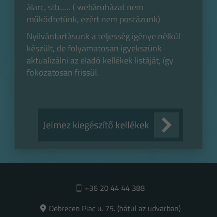
álarc, stb...... ( webáruházat nem
működtetünk, ezért nem postázunk)
Nyilvántartásunk a teljesség igénye nélkül
készült, de folyamatosan igyekszünk
aktualizálni az eladó kellékek listáját, így
fokozatosan frissül.
Jelmez kiegészítő kellékek
+36 20 44 44 388
Debrecen Piac u. 75. (hátul az udvarban)