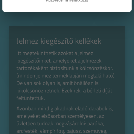
Jelmez kiegészítő kellékek
Itt megtekinthetik azokat a jelmez
kiegészítőinket, amelyeket a jelmezek
tartozékaként biztosítunk a kölcsönzéskor.
(minden jelmez terméklapján megtalálható)
De van sok olyan is, amit önállóan is
kikölcsönözhetnek. Ezeknek a bérleti díját
feltüntettük.
Azonban mindig akadnak eladó darabok is,
amelyeket elsősorban személyesen, az
üzletben tudnak megvásárolni: paróka,
arcfesték, vámpír fog, bajusz, szemüveg,