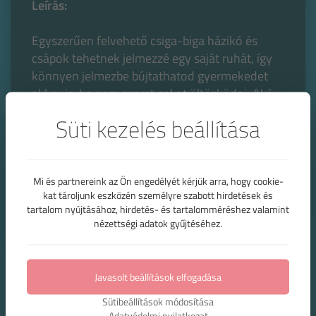
Leírás:
Egyszerűen felvehető csiga-biga házikó és
csápok tehetnek jelmezzé egy saját ruhát, így
könnyen jelmezbe bújtathatod gyermekedet
akkor is, ha nem szeret sokat öltözködni. Akár
kedvenc meseszereplője, Bogyó helyébe is
Süti kezelés beállítása
képzelheti magát.
A képet lapozva
meglátod....
Tartozékai:
Csigaház, csápok
Mi és partnereink az Ön engedélyét kérjük arra, hogy cookie-
kat tároljunk eszközén személyre szabott hirdetések és
Méretek:
1-4 éves korig
tartalom nyújtásához, hirdetés- és tartalomméréshez valamint
?
Kölcsönzés menete
nézettségi adatok gyűjtéséhez.
Bérleti díj:
Javasolt beállítások elfogadása
2000 Forint
Sütibeállítások módosítása
Vissza
Adatvédelmi nyilatkozat