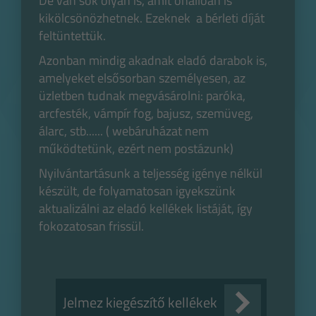
De van sok olyan is, amit önállóan is
kikölcsönözhetnek. Ezeknek a bérleti díját
feltüntettük.
Azonban mindig akadnak eladó darabok is,
amelyeket elsősorban személyesen, az
üzletben tudnak megvásárolni: paróka,
arcfesték, vámpír fog, bajusz, szemüveg,
álarc, stb...... ( webáruházat nem
működtetünk, ezért nem postázunk)
Nyilvántartásunk a teljesség igénye nélkül
készült, de folyamatosan igyekszünk
aktualizálni az eladó kellékek listáját, így
fokozatosan frissül.
Jelmez kiegészítő kellékek