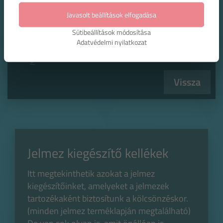
Eladási ár:
Javasolt beállítások elfogadása
3000 Forint
Sütibeállítások módosítása
Adatvédelmi nyilatkozat
Tovább az eladó ruhákhoz, kiegészítőkhöz
>
Vissza
Jelmez kiegészítő kellékek
Itt megtekinthetik azokat a jelmez
kiegészítőinket, amelyeket a jelmezek
tartozékaként biztosítunk a kölcsönzéskor.
(minden jelmez terméklapján megtalálható)