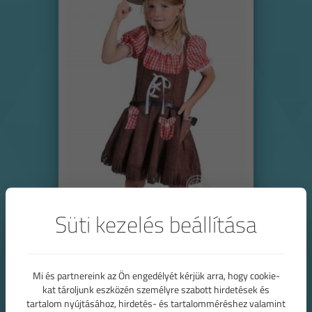
Süti kezelés beállítása
Mi és partnereink az Ön engedélyét kérjük arra, hogy cookie-
Cowgirl vagy Bajor lány jelmez
kat tároljunk eszközén személyre szabott hirdetések és
tartalom nyújtásához, hirdetés- és tartalomméréshez valamint