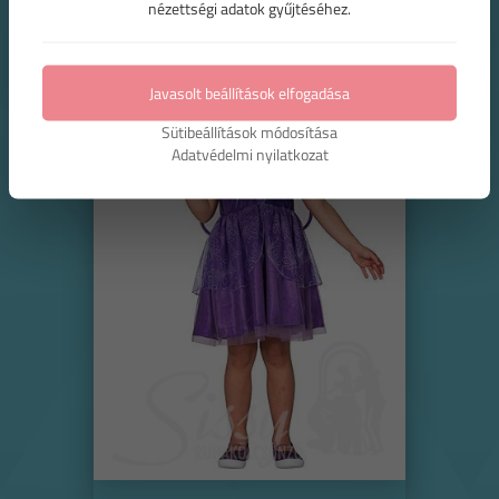
nézettségi adatok gyűjtéséhez.
Javasolt beállítások elfogadása
Sütibeállítások módosítása
Adatvédelmi nyilatkozat