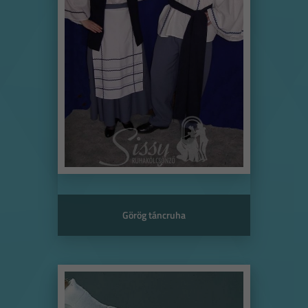
Görög táncruha