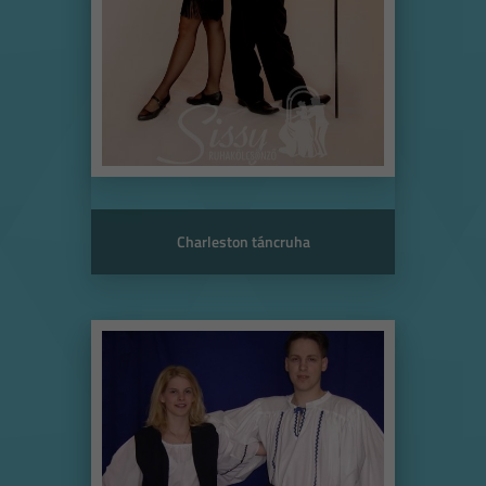
Charleston táncruha