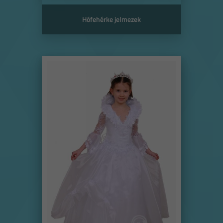
Hófehérke jelmezek