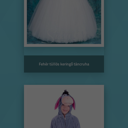
Fehér tüllös keringő táncruha