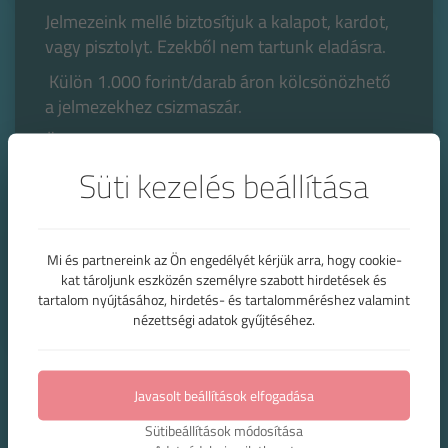
Jelmezeink mellé biztosítjuk a kalapot, kardot,
vagy pisztolyt. Ezekből nem tartunk eladásra.
Külön 1.000 forint/darab áron kölcsönözhető
a jelmezekhez csizmaszár.
Öntapadós bajszokat, szemlekötőt és
arcfestéket kalóz fülbevalóval árusítunk.
Süti kezelés beállítása
A
képet lapozva
kiegészítőink láthatóak.
Tartozékai:
szemlekötő, kard, pisztoly,
Mi és partnereink az Ön engedélyét kérjük arra, hogy cookie-
kat tároljunk eszközén személyre szabott hirdetések és
csizmaszár, kalap
tartalom nyújtásához, hirdetés- és tartalomméréshez valamint
nézettségi adatok gyűjtéséhez.
Méretek:
Egyméretes
?
Kölcsönzés menete
Javasolt beállítások elfogadása
Eladási ár:
Sütibeállítások módosítása
500 Forint