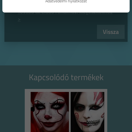
Adatvédelmi nyilatkozat
Tovább az eladó ruhákhoz, kiegészítőkhöz
>
Vissza
Kapcsolódó termékek