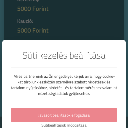
5000 Forint
Kaució:
5000 Forint
Eladási ár:
7000 Forint
Süti kezelés beállítása
Tovább az eladó ruhákhoz, kiegészítőkhöz
>
Mi és partnereink az Ön engedélyét kérjük arra, hogy cookie-
kat tároljunk eszközén személyre szabott hirdetések és
Vissza
tartalom nyújtásához, hirdetés- és tartalomméréshez valamint
nézettségi adatok gyűjtéséhez.
Javasolt beállítások elfogadása
Kapcsolódó termékek
Sütibeállítások módosítása