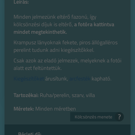
Leírás:
Minden jelmezünk eltérő fazonú, így
kölcsönzési díjuk is eltérő,
a fotóra kattintva
mindet megtekinthetik.
Krampusz lányoknak fekete, piros állógalléros
perelint tudunk adni kiegészítőkkel.
Csak azok az eladó jelmezek, melyeknek a fotói
alatt ezt feltüntettük.
Kiegészítőket
árusítunk,
arcfesték
kapható.
Tartozékai:
Ruha/perelin, szarv, villa
Méretek:
Minden méretben
?
Kölcsönzés menete
Bérleti díj: