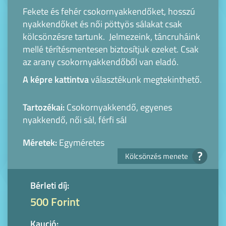
Fekete és fehér csokornyakkendőket, hosszú
nyakkendőket és női pöttyös sálakat csak
kölcsönzésre tartunk. Jelmezeink, táncruháink
mellé térítésmentesen biztosítjuk ezeket. Csak
az arany csokornyakkendőből van eladó.
A képre kattintva
választékunk megtekinthető.
Tartozékai:
Csokornyakkendő, egyenes
nyakkendő, női sál, férfi sál
Méretek:
Egyméretes
?
Kölcsönzés menete
Bérleti díj:
500 Forint
Kaució: