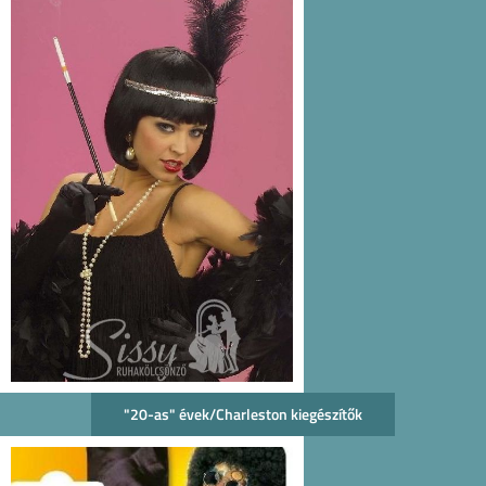
"20-as" évek/Charleston kiegészítők