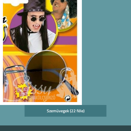
Szemüvegek (22 féle)