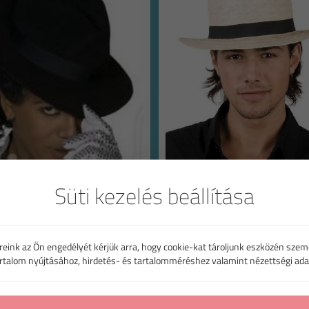
Süti kezelés beállítása
reink az Ön engedélyét kérjük arra, hogy cookie-kat tároljunk eszközén szem
artalom nyújtásához, hirdetés- és tartalomméréshez valamint nézettségi ada
Girardi kalap
Jackson kalap