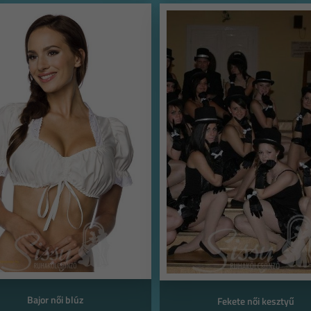
Bajor női blúz
Fekete női kesztyű