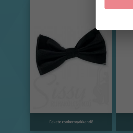
Fekete csokornyakkendő