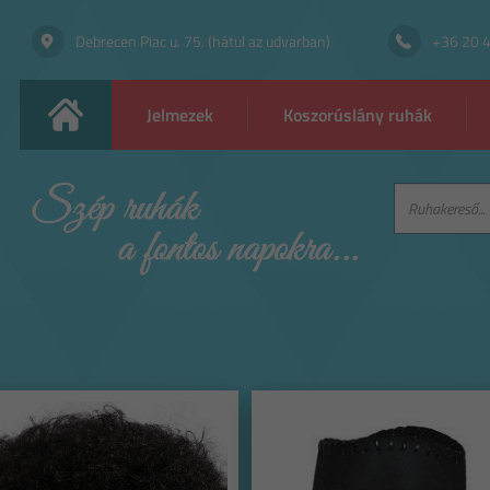
Debrecen Piac u. 75. (hátul az udvarban)
+36 20 
Jelmezek
Koszorúslány ruhák