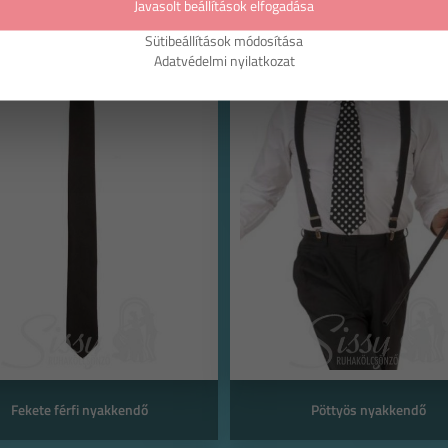
Javasolt beállítások elfogadása
Sütibeállítások módosítása
Adatvédelmi nyilatkozat
Fekete férfi nyakkendő
Pöttyös nyakkendő