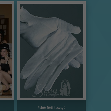
Fehér férfi kesztyű