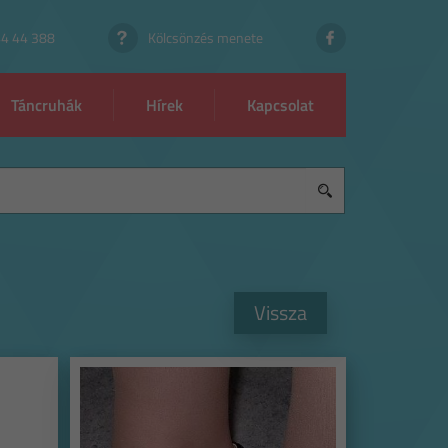
44 44 388
Kölcsönzés menete
Táncruhák
Hírek
Kapcsolat
Vissza