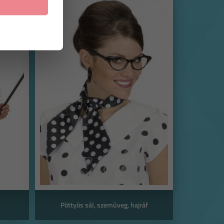
Pöttyös sál, szemüveg, hajráf