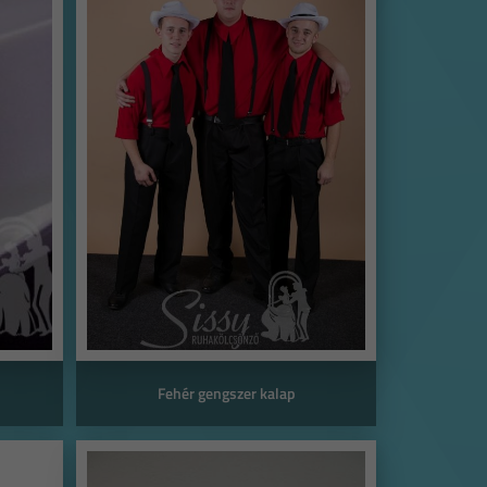
Fehér gengszer kalap