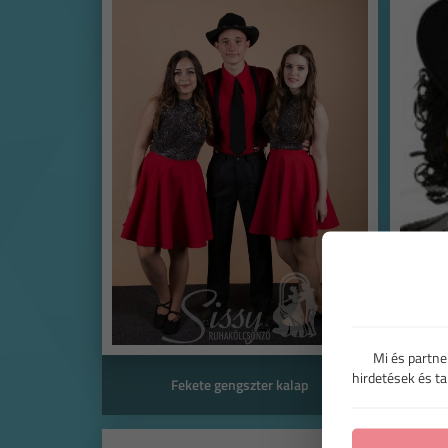
Mi és partne
hirdetések és t
Fekete gengszter kalap