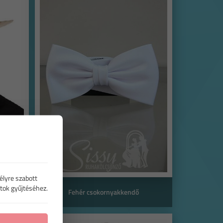
élyre szabott
tok gyűjtéséhez.
Fehér csokornyakkendő